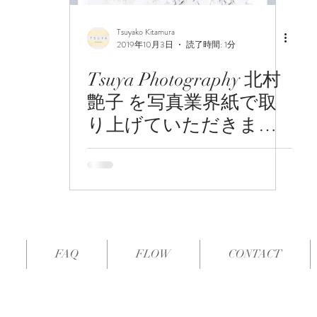
Tsuyako Kitamura
2019年10月3日
読了時間: 1分
Tsuya Photography 北村
艶子 を写真業界紙で取
り上げていただきまし
た
FAQ
FLOW
CONTACT