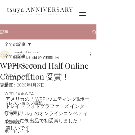
tsuya ANNIVERSARY
BY TSUYA PHOTOGRAPHY
記事
全ての記事
Tsuyako Kitamura
全ての記事
2019年11月14日
読了時間: 1分
WPPI Second Half Online
ニューボーンフォト
Competition 受賞！
ウエディング
受賞
更新日：
2020年1月27日
WPPI / AsiaWPA
アメリカの「 WPPI ウエディング&ポー
ドレスショップ撮影
トレイト フォトグラファーズ インター
作品撮り
ナショナル」のオンラインコンペティ
ションで初出品で初受賞しました！
広告撮影
嬉しいです！
ポートレート