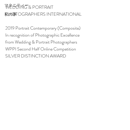
マタニティー
WEDDING & PORTRAIT 
PHOTOGRAPHERS INTERNATIONAL
私の事
2019 Portrait Contemporary (Composite)
In recognition of Photographic Excellence 
from Wedding & Portrait Photographers
WPPI Second Half Online Competition
SILVER DISTINCTION AWARD