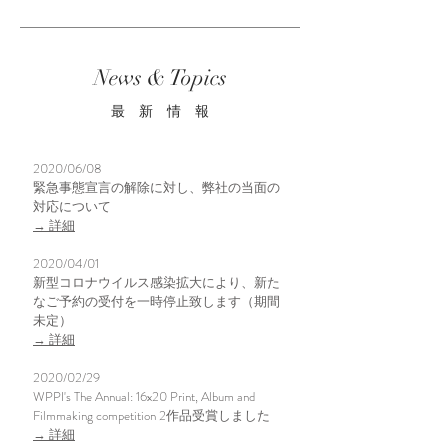
News & Topics
最 新 情 報
2020/06/08
緊急事態宣言の解除に対し、弊社の当面の
対応について
→ 詳細
2020/04/01
新型コロナウイルス感染拡大により、新た
なご予約の受付を一時停止致します​（期間
未定）
→ 詳細
2020/02/29
WPPI's The Annual: 16x20 Print, Album and
Filmmaking competition 2作品受賞しました
→ 詳細